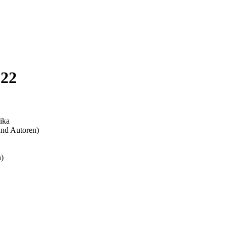
022
ika
und Autoren)
n)