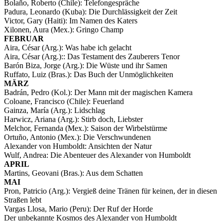
Bolaño, Roberto (Chile): Telefongespräche
Padura, Leonardo (Kuba): Die Durchlässigkeit der Zeit
Victor, Gary (Haiti): Im Namen des Katers
Xilonen, Aura (Mex.): Gringo Champ
FEBRUAR
Aira, César (Arg.): Was habe ich gelacht
Aira, César (Arg.):: Das Testament des Zauberers Tenor
Barón Biza, Jorge (Arg.): Die Wüste und ihr Samen
Ruffato, Luiz (Bras.): Das Buch der Unmöglichkeiten
MÄRZ
Badrán, Pedro (Kol.): Der Mann mit der magischen Kamera
Coloane, Francisco (Chile): Feuerland
Gainza, María (Arg.): Lidschlag
Harwicz, Ariana (Arg.): Stirb doch, Liebster
Melchor, Fernanda (Mex.): Saison der Wirbelstürme
Ortuño, Antonio (Mex.): Die Verschwundenen
Alexander von Humboldt: Ansichten der Natur
Wulf, Andrea: Die Abenteuer des Alexander von Humboldt
APRIL
Martins, Geovani (Bras.): Aus dem Schatten
MAI
Pron, Patricio (Arg.): Vergieß deine Tränen für keinen, der in diesen
Straßen lebt
Vargas Llosa, Mario (Peru): Der Ruf der Horde
Der unbekannte Kosmos des Alexander von Humboldt