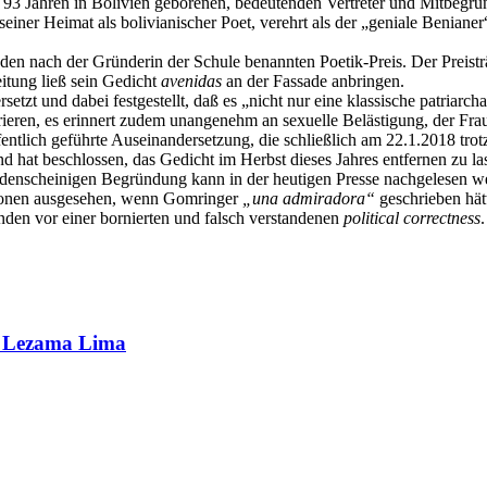
r 93 Jahren in Bolivien geborenen, bedeutenden Vertreter und Mitbegrü
seiner Heimat als bolivianischer Poet, verehrt als der „geniale Benianer
en nach der Gründerin der Schule benannten Poetik-Preis. Der Preisträ
itung ließ sein Gedicht
avenidas
an der Fassade anbringen.
zt und dabei festgestellt, daß es „nicht nur eine klassische patriarchal
eren, es erinnert zudem unangenehm an sexuelle Belästigung, der Frauen
tlich geführte Auseinandersetzung, die schließlich am 22.1.2018 trotz 
 hat beschlossen, das Gedicht im Herbst dieses Jahres entfernen zu la
adenscheinigen Begründung kann in der heutigen Presse nachgelesen w
ktionen ausgesehen, wenn Gomringer
„una admiradora“
geschrieben hät
den vor einer bornierten und falsch verstandenen
political correctness
.
sé Lezama Lima