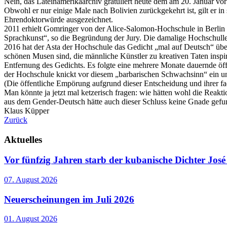
Nein, das Lateinamerikaarchiv gratuliert heute dem am 20. Januar vo
Obwohl er nur einige Male nach Bolivien zurückgekehrt ist, gilt er in 
Ehrendoktorwürde ausgezeichnet.
2011 erhielt Gomringer von der Alice-Salomon-Hochschule in Berlin d
Sprachkunst“, so die Begründung der Jury. Die damalige Hochschulle
2016 hat der Asta der Hochschule das Gedicht „mal auf Deutsch“ überset
schönen Musen sind, die männliche Künstler zu kreativen Taten inspiri
Entfernung des Gedichts. Es folgte eine mehrere Monate dauernde öffen
der Hochschule knickt vor diesem „barbarischen Schwachsinn“ ein und
(Die öffentliche Empörung aufgrund dieser Entscheidung und ihrer f
Man könnte ja jetzt mal ketzerisch fragen: wie hätten wohl die Rea
aus dem Gender-Deutsch hätte auch dieser Schluss keine Gnade gefun
Klaus Küpper
Zurück
Aktuelles
Vor fünfzig Jahren starb der kubanische Dichter Jo
07. August 2026
Neuerscheinungen im Juli 2026
01. August 2026