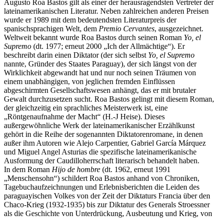
Augusto Roa Bastos gilt als einer der herausragendsten Vertreter der
lateinamerikanischen Literatur. Neben zahlreichen anderen Preisen
wurde er 1989 mit dem bedeutendsten Literaturpreis der
spanischsprachigen Welt, dem
Premio Cervantes
, ausgezeichnet.
Weltweit bekannt wurde Roa Bastos durch seinen Roman
Yo, el
Supremo
(dt. 1977; erneut 2000 „Ich der Allmächtige“). Er
beschreibt darin einen Diktator (der sich selbst
Yo, el Supremo
nannte, Gründer des Staates Paraguay), der sich längst von der
Wirklichkeit abgewandt hat und nur noch seinen Träumen von
einem unabhängigen, von jeglichen fremden Einflüssen
abgeschirmten Gesellschaftswesen anhängt, das er mit brutaler
Gewalt durchzusetzen sucht. Roa Bastos gelingt mit diesem Roman,
der gleichzeitig ein sprachliches Meisterwerk ist, eine
„Röntgenaufnahme der Macht“ (H.-J Heise). Dieses
außergewöhnliche Werk der lateinamerikanischer Erzählkunst
gehört in die Reihe der sogenannten Diktatorenromane, in denen
außer ihm Autoren wie Alejo Carpentier, Gabriel García Márquez
und Miguel Angel Asturias die spezifische lateinamerikanische
Ausformung der Caudilloherrschaft literarisch behandelt haben.
In dem Roman
Hijo de hombre
(dt. 1962, erneut 1991
„Menschensohn“) schildert Roa Bastos anhand von Chroniken,
Tagebuchaufzeichnungen und Erlebnisberichten die Leiden des
paraguayischen Volkes von der Zeit der Diktaturs Francia über den
Chaco-Krieg (1932-1935) bis zur Diktatur des Generals Stroessner
als die Geschichte von Unterdrückung, Ausbeutung und Krieg, von