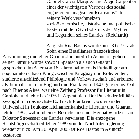
Gabriel García Márquez und Alejo Carpentier
einer der wichtigsten Vertreter des sozial
engagierten "magischen Realismus". In
seinem Werk verschmelzen
sozioökonomische, historische und politische
Fakten mit dem Symbolismus der Mythen
und Legenden seines Landes. (Reichardt)
Augusto Roa Bastos wurde am 13.6.1917 als
Sohn eines Brasilianers französischer
Abstammung und einer Guaraní-Indianerin in Asunción geboren. In
seiner Familie wurde sowohl Spanisch als auch Guaraní
gesprochen. Im Alter von 16 Jahren nahm er als Freiwilliger am
sogenannten Chaco-Krieg zwischen Paraguay und Bolivien teil,
studierte anschließend Philologie und Volkswirtschaft und arbeitete
als Journalist u. a. in England und Frankreich. 1947 ging er ins Exil
nach Buenos Aires, war eine Zeitlang Professor für Literatur in
Córdoba und lebte bis 1976 in Argentinien. Der Putsch der Militärs
zwang ihn in das nächste Exil nach Frankreich, wo er an der
Universität in Toulouse lateinamerikanische Literatur und Guaraní
lehrte. 1982, während eines Besuchs in seiner Heimat wurde er von
Diktator Stroessner des Landes verwiesen. Die entzogene
Staatsbürgerschaft erhielt er 1989 von der Nachfolgeregierung
wieder zurück. Am 26. April 2005 ist Roa Bastos in Asunción
gestorben.