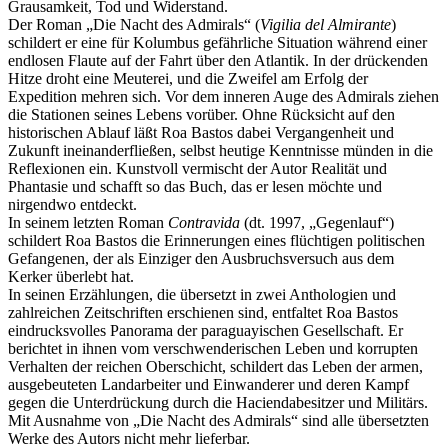
Grausamkeit, Tod und Widerstand.
Der Roman „Die Nacht des Admirals“ (
Vigilia del Almirante
)
schildert er eine für Kolumbus gefährliche Situation während einer
endlosen Flaute auf der Fahrt über den Atlantik. In der drückenden
Hitze droht eine Meuterei, und die Zweifel am Erfolg der
Expedition mehren sich. Vor dem inneren Auge des Admirals ziehen
die Stationen seines Lebens vorüber. Ohne Rücksicht auf den
historischen Ablauf läßt Roa Bastos dabei Vergangenheit und
Zukunft ineinanderfließen, selbst heutige Kenntnisse münden in die
Reflexionen ein. Kunstvoll vermischt der Autor Realität und
Phantasie und schafft so das Buch, das er lesen möchte und
nirgendwo entdeckt.
In seinem letzten Roman
Contravida
(dt. 1997, „Gegenlauf“)
schildert Roa Bastos die Erinnerungen eines flüchtigen politischen
Gefangenen, der als Einziger den Ausbruchsversuch aus dem
Kerker überlebt hat.
In seinen Erzählungen, die übersetzt in zwei Anthologien und
zahlreichen Zeitschriften erschienen sind, entfaltet Roa Bastos
eindrucksvolles Panorama der paraguayischen Gesellschaft. Er
berichtet in ihnen vom verschwenderischen Leben und korrupten
Verhalten der reichen Oberschicht, schildert das Leben der armen,
ausgebeuteten Landarbeiter und Einwanderer und deren Kampf
gegen die Unterdrückung durch die Haciendabesitzer und Militärs.
Mit Ausnahme von „Die Nacht des Admirals“ sind alle übersetzten
Werke des Autors nicht mehr lieferbar.