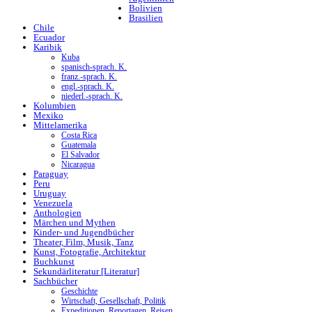
Bolivien
Brasilien
Chile
Ecuador
Karibik
Kuba
spanisch-sprach. K.
franz.-sprach. K.
engl.-sprach. K.
niederl.-sprach. K.
Kolumbien
Mexiko
Mittelamerika
Costa Rica
Guatemala
El Salvador
Nicaragua
Paraguay
Peru
Uruguay
Venezuela
Anthologien
Märchen und Mythen
Kinder- und Jugendbücher
Theater, Film, Musik, Tanz
Kunst, Fotografie, Architektur
Buchkunst
Sekundärliteratur [Literatur]
Sachbücher
Geschichte
Wirtschaft, Gesellschaft, Politik
Expeditionen, Reportagen, Reisen