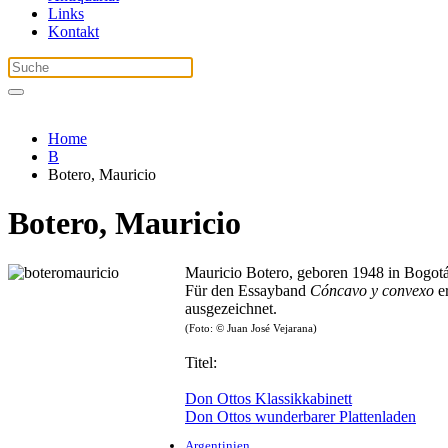
Links
Kontakt
Home
B
Botero, Mauricio
Botero, Mauricio
Mauricio Botero, geboren 1948 in Bogotá,
Für den Essayband
Cóncavo y convexo
er
ausgezeichnet.
(Foto: © Juan José Vejarana)
Titel:
Don Ottos Klassikkabinett
Don Ottos wunderbarer Plattenladen
Argentinien