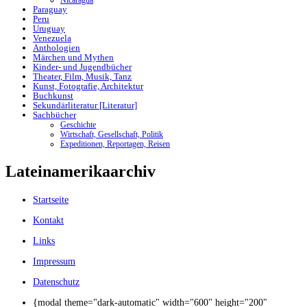
Paraguay
Peru
Uruguay
Venezuela
Anthologien
Märchen und Mythen
Kinder- und Jugendbücher
Theater, Film, Musik, Tanz
Kunst, Fotografie, Architektur
Buchkunst
Sekundärliteratur [Literatur]
Sachbücher
Geschichte
Wirtschaft, Gesellschaft, Politik
Expeditionen, Reportagen, Reisen
Lateinamerikaarchiv
Startseite
Kontakt
Links
Impressum
Datenschutz
{modal theme="dark-automatic" width="600" height="200"