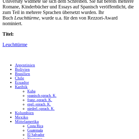
University widmete sie sich dem Schreiben. Sie hat bereits mehrere
Romane, Kinderbücher und Essays auf Spanisch veröffentlicht, die
zum Teil in mehrere Sprachen übersetzt wurden. Ihr
Buch
Leuchttürme
, wurde u.a. für den von Rezzori-Award
nominiert.
Titel:
L
euchttürme
Argentinien
Bolivien
Brasilien
Chile
Ecuador
Karibik
Kuba
spanisch-sprach. K.
franz.-sprach. K.
engl.-sprach. K.
niederl.-sprach. K.
Kolumbien
Mexiko
Mittelamerika
Costa Rica
Guatemala
El Salvador
Nicaragua