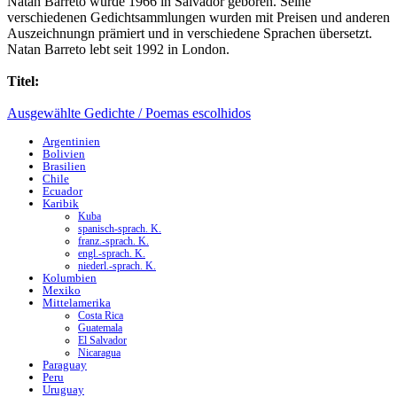
Natan Barreto wurde 1966 in Salvador geboren. Seine
verschiedenen Gedichtsammlungen wurden mit Preisen und anderen
Auszeichnungn prämiert und in verschiedene Sprachen übersetzt.
Natan Barreto lebt seit 1992 in London.
Titel:
Ausgewählte Gedichte / Poemas escolhidos
Argentinien
Bolivien
Brasilien
Chile
Ecuador
Karibik
Kuba
spanisch-sprach. K.
franz.-sprach. K.
engl.-sprach. K.
niederl.-sprach. K.
Kolumbien
Mexiko
Mittelamerika
Costa Rica
Guatemala
El Salvador
Nicaragua
Paraguay
Peru
Uruguay