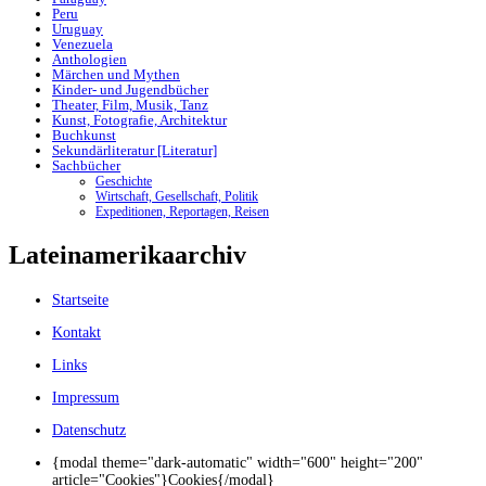
Peru
Uruguay
Venezuela
Anthologien
Märchen und Mythen
Kinder- und Jugendbücher
Theater, Film, Musik, Tanz
Kunst, Fotografie, Architektur
Buchkunst
Sekundärliteratur [Literatur]
Sachbücher
Geschichte
Wirtschaft, Gesellschaft, Politik
Expeditionen, Reportagen, Reisen
Lateinamerikaarchiv
Startseite
Kontakt
Links
Impressum
Datenschutz
{modal theme="dark-automatic" width="600" height="200"
article="Cookies"}Cookies{/modal}