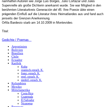
namhaften Autoren wie Jorge Luis Borges, Julio Cortázar und Jules
Supervielle als große Dichterin anerkannt wurde. Sie war Mitglied in den
berühmten Literaturkreis
Generación del 45.
Ihre Poesie übte einen
prägenden Einfluß auf die Literatur ihres Heimatlandes aus und fand auch
jenseits der Grenzen Anerkennung.
Orfila Bardesio starb am 14.10.2009 in
Montevideo.
Titel:
Gedichte / Poemas
Argentinien
Bolivien
Brasilien
Chile
Ecuador
Karibik
Kuba
spanisch-sprach. K.
franz.-sprach. K.
engl.-sprach. K.
niederl.-sprach. K.
Kolumbien
Mexiko
Mittelamerika
Costa Rica
Guatemala
El Salvador
Nicaragua
Paraguay